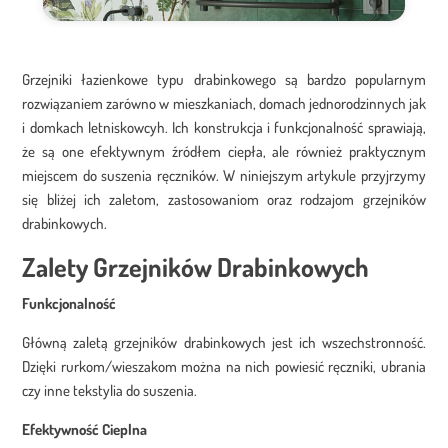
Jaką moc powinny mieć grzejniki
łazienkowe drabinkowe?
Grzejniki łazienkowe typu drabinkowego są bardzo popularnym
Istotne jest, aby moc grzejnika dopasować do metrażu łazienki. 100 W
rozwiązaniem zarówno w mieszkaniach, domach jednorodzinnych jak
przypada na 1m2. Jeżeli wybierzesz zbyt słaby grzejnik łazienkowy,
i domkach letniskowcyh. Ich konstrukcja i funkcjonalność sprawiają,
nie osiągniesz pożądanego komfortu cieplnego. On natomiast
że są one efektywnym źródłem ciepła, ale również praktycznym
odgrywa podstawową rolę w tym pomieszczeniu.
miejscem do suszenia ręczników. W niniejszym artykule przyjrzymy
Sposób regulacji temperatury, jaki
się bliżej ich zaletom, zastosowaniom oraz rodzajom grzejników
oferuje ogrzewanie elektryczne
drabinkowych.
Zalety Grzejników Drabinkowych
Drabinkowe grzejniki łazienkowe
oferują dwa sposoby sterowania
temperaturą:
Funkcjonalność
elektryczny programator,
Główną zaletą grzejników drabinkowych jest ich wszechstronność.
pokrętło.
Dzięki rurkom/wieszakom można na nich powiesić ręczniki, ubrania
czy inne tekstylia do suszenia.
Który wybrać? Najnowocześniejszy jest elektryczny programator.
Umożliwia precyzyjne sterowanie ogrzewaniem. Takiego efektu nie
Efektywność Cieplna
osiągniesz, używając wyłącznie pokrętła.