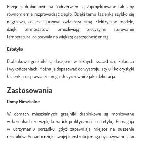
Grzejniki drabinkowe na podczerwień są zaprojektowane tak, aby
Drabinkowe grzejniki łazienkowe w
równomiernie rozprowadzać ciepło. Dzięki temu łazienka szybko się
różnych kolorach oraz kształtach
nagrzewa, co jest kluczowe zwłaszcza zimą. Elektryczne modele,
dzięki termostatowi, umożliwiają precyzyjne sterowanie
Dostępne są
grzejniki łazienkowe drabinkowe
w wielu atrakcyjnych
temperaturą, co pozwala na większą oszczędność energii.
kolorach (czarny, biały, złoty, srebrny) oraz kształtach. Do
najnowocześniejszych produktów należą modele w kształcie plastra
Estetyka
miodu.
Drabinkowe grzejniki są dostępne w różnych kształtach, kolorach
i wykończeniach. Można je dopasować do wystroju, stylu i kolorystyki
łazienki, co sprawia, że mogą służyć również jako dekoracja.
Zastosowania
Domy Mieszkalne
W domach mieszkalnych grzejniki drabinkowe są montowane
w łazienkach ze względu na ich praktyczność i estetykę. Pomagają
w utrzymaniu porządku, gdyż zapewniają miejsce na suszenie
ręczników. Ponadto dzięki swojej konstrukcji mogą być używane jako