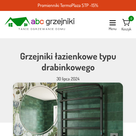
Promienniki TermoPlaza STP -15%
0
Menu
Koszyk
Grzejniki łazienkowe typu
drabinkowego
30 lipca 2024
Drabinkowe grzejniki łazienkowe i ich
najważniejsze parametry
Grzejniki łazienkowe są prostymi urządzeniami, które składają się z
drabinek dających ciepło. W wersji elektrycznej są wyposażone w
grzałkę. Muszą być podpięte do prądu. Temperaturą możesz sterować
za pomocą pokrętła lub elektronicznego termostatu.