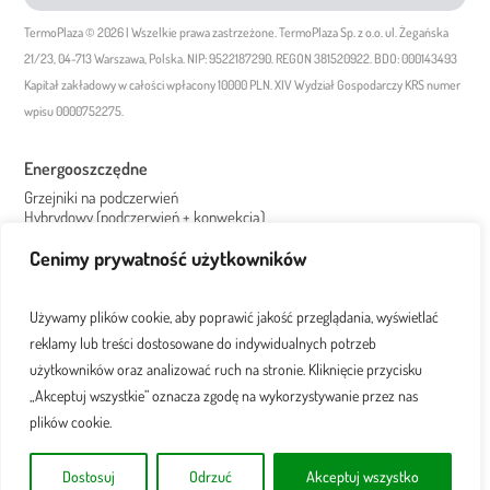
TermoPlaza © 2026 | Wszelkie prawa zastrzeżone. TermoPlaza Sp. z o.o. ul. Żegańska
21/23, 04-713 Warszawa, Polska. NIP: 9522187290. REGON 381520922. BDO: 000143493
Kapitał zakładowy w całości wpłacony 10000 PLN. XIV Wydział Gospodarczy KRS numer
wpisu 0000752275.
Energooszczędne
Grzejniki na podczerwień
Hybrydowy (podczerwień + konwekcja)
Ogrzewanie na podczerwień
Grzejniki elektryczne
Cenimy prywatność użytkowników
Pokojowe
Przenośne
Używamy plików cookie, aby poprawić jakość przeglądania, wyświetlać
Ścienne
reklamy lub treści dostosowane do indywidualnych potrzeb
Z termostatem
Z WiFi
użytkowników oraz analizować ruch na stronie. Kliknięcie przycisku
Bez WiFi
„Akceptuj wszystkie” oznacza zgodę na wykorzystywanie przez nas
Dekoracyjne
plików cookie.
Białe
Czarne
Grzejniki pionowe
Dostosuj
Odrzuć
Akceptuj wszystko