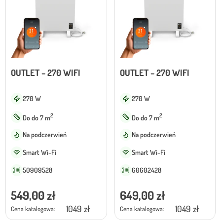
WiFi
Tak
OUTLET – 270 WIFI
OUTLET – 270 WIFI
270 W
270 W
2
2
Do do 7 m
Do do 7 m
Na podczerwień
Na podczerwień
Smart Wi-Fi
Smart Wi-Fi
50909528
60602428
549,00
zł
649,00
zł
1049 zł
1049 zł
Cena katalogowa:
Cena katalogowa: