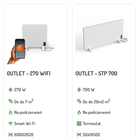
OUTLET – 270 WIFI
OUTLET – STP 700
270 W
700 W
2
2
Do do 7 m
Do do 20m2 m
Na podczerwień
Na podczerwień
Smart Wi-Fi
Termostat
60602628
50419502