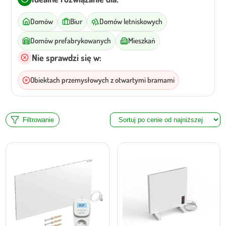
Domów
Biur
Domów letniskowych
Domów prefabrykowanych
Mieszkań
Nie sprawdzi się w:
Obiektach przemysłowych z otwartymi bramami
Filtrowanie
Modele
270 WiFi
270DTB WIFI
400 WiFi
700 WiFi
900WIFI
Basic 550
Łazienkowe
STP 270
STP 400
STP 700
STP 900