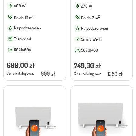
400 W
270 W
2
2
Do do 10 m
Do do 7 m
Na podczerwień
Na podczerwień
Termostat
Smart Wi-Fi
50414604
50701430
699,00
zł
749,00
zł
999 zł
1289 zł
Cena katalogowa:
Cena katalogowa: