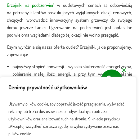
Grzejniki na podczerwień
w outletowych cenach są odpowiedzią
na potrzeby klientów poszukujących wyjątkowych okazji cenowych,
chcących wprowadzić innowacyjny system grzewczy do swojego
domu jeszcze taniej. Ogrzewanie na podczerwień jest opłacalne
pod wieloma względami, dlatego tej okazji nie wolno przegapić.
Czym wyróżnia się nasza oferta outlet? Grzejniki, jakie proponujemy,
zapewniają:
najwyższy stopień konwersji – wysoka skuteczność energetyczna,
pobieranie małej ilości energii, a przy tym wydajne działanie
w zakresie ogrzewania pomieszczeń;
Cenimy prywatność użytkowników
wieloletnią żywotność – biorąc pod uwagę okresy grzewcze,
z systemów na podczerwień można korzystać przez kilkadziesiąt
lat;
Używamy plików cookie, aby poprawić jakość przeglądania, wyświetlać
trwałość, ze względu na wykonanie z najwyższej jakości
reklamy lub treści dostosowane do indywidualnych potrzeb
materiałów odpornych na uszkodzenia;
użytkowników oraz analizować ruch na stronie. Kliknięcie przycisku
estetyczny wygląd, który przyciąga uwagę w każdym wnętrzu,
„Akceptuj wszystkie” oznacza zgodę na wykorzystywanie przez nas
Czytaj więcej
w którym zostaną umieszczone.
plików cookie.