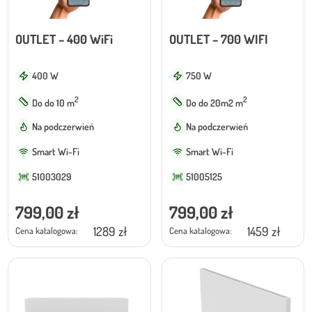
OUTLET – 400 WiFi
OUTLET – 700 WIFI
400 W
750 W
2
2
Do do 10 m
Do do 20m2 m
Na podczerwień
Na podczerwień
Smart Wi-Fi
Smart Wi-Fi
51003029
51005125
799,00
zł
799,00
zł
1289 zł
1459 zł
Cena katalogowa:
Cena katalogowa: