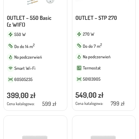
Moc
OUTLET – 550 Basic
OUTLET – STP 270
550W
(z WIFI)
270 W
550 W
Powierzchnia
2
2
Do do 7 m
Do do 14 m
do 10m²
10m² - 20m²
od 20m²
Na podczerwień
Na podczerwień
Termostat
Smart Wi-Fi
Kolor
50103905
60505235
Biały
Czarny
549,00
zł
399,00
zł
799 zł
599 zł
Cena katalogowa:
Cena katalogowa:
Orientacja
Pozioma
Pionowa