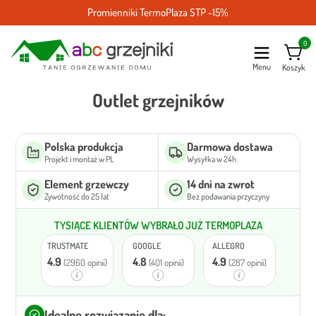
Promienniki TermoPlaza STP -15%
0
Menu
Koszyk
Outlet grzejników
Polska produkcja
Darmowa dostawa
Projekt i montaż w PL
Wysyłka w 24h
Element grzewczy
14 dni na zwrot
Żywotność do 25 lat
Bez podawania przyczyny
TYSIĄCE KLIENTÓW WYBRAŁO JUŻ TERMOPLAZA
TRUSTMATE
GOOGLE
ALLEGRO
4.9
4.8
4.9
(2960 opinii)
(401 opinii)
(287 opinii)
Idealne rozwiązanie dla: