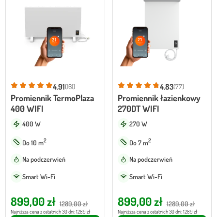
4.91
4.83
(161)
(77)
Promiennik TermoPlaza
Promiennik łazienkowy
400 WIFI
270DT WIFI
400 W
270 W
2
2
Do 10 m
Do 7 m
Na podczerwień
Na podczerwień
Smart Wi-Fi
Smart Wi-Fi
Pierwotna
Aktualna
Pierwotna
Aktualna
899,00
zł
899,00
zł
1289,00
zł
1289,00
zł
cena
cena
cena
cena
Najniższa cena z ostatnich 30 dni: 1289 zł
Najniższa cena z ostatnich 30 dni: 1289 zł