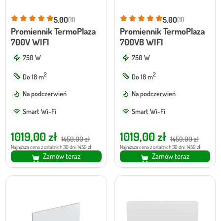
5.00
5.00
(11)
(11)
Promiennik TermoPlaza
Promiennik TermoPlaza
700V WIFI
700VB WIFI
750 W
750 W
2
2
Do 18 m
Do 18 m
Na podczerwień
Na podczerwień
Smart Wi-Fi
Smart Wi-Fi
Pierwotna
Aktualna
Pierwotna
Aktualna
1019,00
zł
1019,00
zł
1459,00
zł
1459,00
zł
cena
cena
cena
cena
Najniższa cena z ostatnich 30 dni: 1459 zł
Najniższa cena z ostatnich 30 dni: 1459 zł
Zamów teraz
Zamów teraz
wynosiła:
wynosi:
wynosiła:
wynosi:
1459,00 zł.
1019,00 zł.
1459,00 zł.
1019,00 zł.