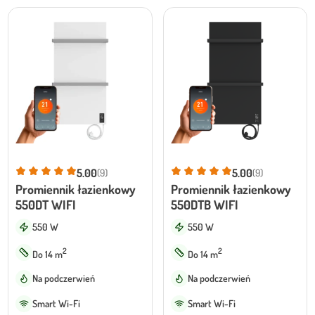
1299,00 zł.
1099,00 zł.
1649,00 zł.
1099,00 zł.
5.00
5.00
(9)
(9)
Promiennik łazienkowy
Promiennik łazienkowy
550DT WIFI
550DTB WIFI
550 W
550 W
2
2
Do 14 m
Do 14 m
Na podczerwień
Na podczerwień
Smart Wi-Fi
Smart Wi-Fi