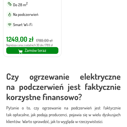
2
Do 28 m
Na podczerwień
Smart Wi-Fi
Pierwotna
Aktualna
1249,00
zł
1789,00
zł
cena
cena
Najniższa cena z ostatnich 30 dni: 1789 zł
Zamów teraz
wynosiła:
wynosi:
1789,00 zł.
1249,00 zł.
Czy ogrzewanie elektryczne
na podczerwień jest faktycznie
korzystne finansowo?
Pytanie o to, czy ogrzewanie na podczerwień jest faktycznie
tak opłacalne, jak podają producenci, pojawia się w wielu dyskusjach
klientów. Warto sprawdzić, jak to wygląda w rzeczywistości.