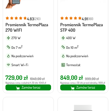
4.83
4.91
(210)
(161)
Promiennik TermoPlaza
Promiennik TermoPlaza
270 WIFI
STP 400
270 W
400 W
2
2
Do 7 m
Do 10 m
Na podczerwień
Na podczerwień
Smart Wi-Fi
Termostat
Pierwotna
Aktualna
Pierwotna
Aktualna
729,00
zł
849,00
zł
1049,00
zł
999,00
zł
cena
cena
cena
cena
Najniższa cena z ostatnich 30 dni: 1049 zł
Najniższa cena z 30 dni przed obniżką: 999 zł
Zamów teraz
Zamów teraz
wynosiła:
wynosi:
wynosiła:
wynosi:
1049,00 zł.
729,00 zł.
999,00 zł.
849,00 zł.