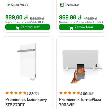
Smart Wi-Fi
Termostat
Pierwotna
Aktualna
Pierwotna
Aktualna
899,00
zł
969,00
zł
1289,00
zł
1149,00
zł
cena
cena
cena
cena
Najniższa cena z ostatnich 30 dni: 1289 zł
Najniższa cena z 30 dni przed obniżką: 1149 zł
Zamów teraz
Zamów teraz
wynosiła:
wynosi:
wynosiła:
wynosi:
1289,00 zł.
899,00 zł.
1149,00 zł.
969,00 zł.
4.83
4.89
(77)
(368)
Promiennik łazienkowy
Promiennik TermoPlaza
STP 270DT
700 WIFI