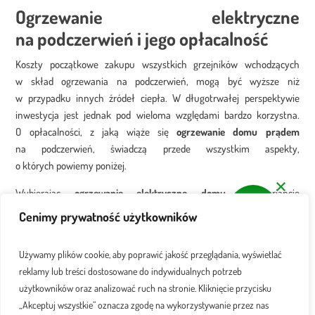
Ogrzewanie elektryczne
na podczerwień i jego opłacalność
Koszty początkowe zakupu wszystkich grzejników wchodzących
w skład ogrzewania na podczerwień, mogą być wyższe niż
w przypadku innych źródeł ciepła. W długotrwałej perspektywie
inwestycja jest jednak pod wieloma względami bardzo korzystna.
O opłacalności, z jaką wiąże się
ogrzewanie domu prądem
na podczerwień, świadczą przede wszystkim aspekty,
o których powiemy poniżej.
Wybierając
ogrzewanie elektryczne domu
w wariancie
na podczerwień,
możesz spodziewać się niższych rachunków za prąd.
Cenimy prywatność użytkowników
Jest to spowodowane wysoką efektywnością ogrzewania
na podczerwień. Dzięki temu, że grzejniki pracują wydajnie, można
Używamy plików cookie, aby poprawić jakość przeglądania, wyświetlać
zaoszczędzić na rachunkach za energię elektryczną.
reklamy lub treści dostosowane do indywidualnych potrzeb
Podczas eksploatacji ogrzewania na podczerwień, nie trzeba martwić
Czytaj więcej
użytkowników oraz analizować ruch na stronie. Kliknięcie przycisku
się o konserwację. Grzejniki wchodzące w skład systemu są mniej
„Akceptuj wszystkie” oznacza zgodę na wykorzystywanie przez nas