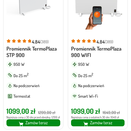
4.84
4.84
(389)
(389)
Promiennik TermoPlaza
Promiennik TermoPlaza
STP 900
900 WIFI
950 W
950 W
2
2
Do 25 m
Do 25 m
Na podczerwień
Na podczerwień
Termostat
Smart Wi-Fi
Pierwotna
Aktualna
Pierwotna
Aktualna
1099,00
zł
1099,00
zł
1299,00
zł
1649,00
zł
cena
cena
cena
cena
Najniższa cena z 30 dni przed obniżką: 1299 zł
Najniższa cena z ostatnich 30 dni: 1649 zł
Zamów teraz
Zamów teraz
wynosiła:
wynosi:
wynosiła:
wynosi: