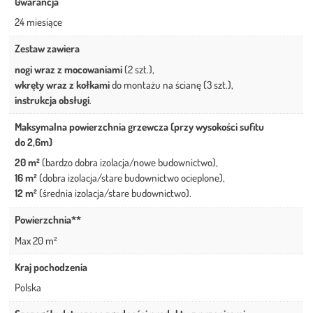
Gwarancja
24 miesiące
Zestaw zawiera
nogi wraz z mocowaniami
(2 szt.),
wkręty wraz z kołkami
do montażu na ścianę (3 szt.),
instrukcja obsługi
.
Maksymalna powierzchnia grzewcza (przy wysokości sufitu
do 2,6m)
20 m²
(bardzo dobra izolacja/nowe budownictwo),
16 m²
(dobra izolacja/stare budownictwo ocieplone),
12 m²
(średnia izolacja/stare budownictwo).
Powierzchnia**
Max 20 m²
Kraj pochodzenia
Polska