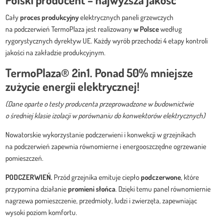
Cały
proces
produkcyjny
elektrycznych paneli grzewczych
na podczerwień TermoPlaza jest realizowany
w Polsce
według
rygorystycznych dyrektyw UE. Każdy wyrób przechodzi 4 etapy kontroli
jakości na zakładzie produkcyjnym.
TermoPlaza
®
2in1.
Ponad 50% mniejsze
zużycie energii elektrycznej!
(Dane oparte o testy producenta przeprowadzone w budownictwie
o średniej klasie izolacji w porównaniu do konwektorów elektrycznych)
Nowatorskie wykorzystanie podczerwieni i konwekcji w grzejnikach
na podczerwień zapewnia równomierne i energooszczędne ogrzewanie
pomieszczeń.
PODCZERWIEŃ.
Przód grzejnika emituje ciepło
podczerwone
, które
przypomina działanie
promieni słońca
. Dzięki temu panel równomiernie
nagrzewa pomieszczenie, przedmioty, ludzi i zwierzęta, zapewniając
wysoki poziom komfortu.