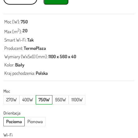
Promiennik
TermoPlaza
700
Moc [W]:
750
WIFI
2
20
Max [m
]:
Smart Wi-Fi:
Tak
Producent:
TermoPlaza
Wymiary (WxSxG) [mm]:
1100 x 560 x 40
Kolor:
Biały
Kraj pochodzenia:
Polska
Moc
270W
400W
750W
950W
1100W
Orientacja
Pozioma
Pionowa
Wi-Fi