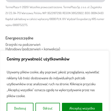
TermoPlaza © 2026 | Wszelkie prawa zastrzeżone. TermoPlaza Sp. z o.o. ul. Żegańska
21/23, 04-713 Warszawa, Polska. NIP: 9522187290. REGON 381520922. BDO: 000143493
Kapitał zakładowy w całości wpłacony 10000 PLN. XIV Wydział Gospodarczy KRS numer
wpisu 0000752275.
Energooszczędne
Grzejniki na podczerwień
Hybrydowy (podczerwień + konwekcja)
Ogrzewanie na podczerwień
Grzejniki elektryczne
Cenimy prywatność użytkowników
Pokojowe
Przenośne
Używamy plików cookie, aby poprawić jakość przeglądania, wyświetlać
Ścienne
Z termostatem
reklamy lub treści dostosowane do indywidualnych potrzeb
Z WiFi
użytkowników oraz analizować ruch na stronie. Kliknięcie przycisku
Bez WiFi
„Akceptuj wszystkie” oznacza zgodę na wykorzystywanie przez nas
Dekoracyjne
plików cookie.
Białe
Czarne
Grzejniki pionowe
Dostosuj
Odrzuć
Akceptuj wszystko