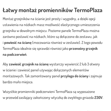
Łatwy montaż promienników TermoPlaza
Montaż grzejników na ścianie jest prosty i wygodny, a dzięki opcji
ustawienia na nóżkach masz możliwość elastycznego umieszczenia
grzejnika w dowolnym miejscu. Poziome panele TermoPlaza można
zarówno postawić na nóżkach, które są dołączone do zestawu, jak
i
powiesić na ścianę
(mocowania również w zestawie). Z tego powodu
TermoPlaza idealnie się sprawdzi również jako
przenośny grzejnik
na podczerwień
.
Aby
zawiesić grzejnik na ścianę
wystarczy wywiercić 2 lub 3 otwory
w ścianie i zawiesić panel używając dołączonych elementów
montażowych. Tak zamontowany panel
przylega do ściany
i zajmuje
bardzo mało miejsca.
Wszystkie promienniki podczerwieni TermoPlaza są wyposażone
w przewód zasilający zakończony wtyczką do zwykłego gniazda
230V
.