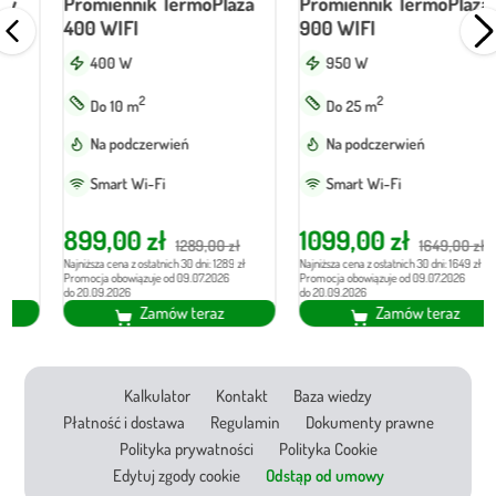
Promiennik TermoPlaza
Promiennik TermoPlaza
400 WIFI
900 WIFI
400 W
950 W
2
2
Do 10 m
Do 25 m
Na podczerwień
Na podczerwień
Smart Wi-Fi
Smart Wi-Fi
Pierwotna
Aktualna
Pierwotna
Aktualna
899,00
zł
1099,00
zł
1289,00
zł
1649,00
zł
cena
cena
cena
cena
Najniższa cena z ostatnich 30 dni: 1289 zł
Najniższa cena z ostatnich 30 dni: 1649 zł
Promocja obowiązuje od 09.07.2026
Promocja obowiązuje od 09.07.2026
do 20.09.2026
do 20.09.2026
wynosiła:
wynosi:
wynosiła:
wynosi:
Zamów teraz
Zamów teraz
1289,00 zł.
899,00 zł.
1649,00 zł.
1099,00 zł.
Kalkulator
Kontakt
Baza wiedzy
Płatność i dostawa
Regulamin
Dokumenty prawne
Polityka prywatności
Polityka Cookie
Edytuj zgody cookie
Odstąp od umowy