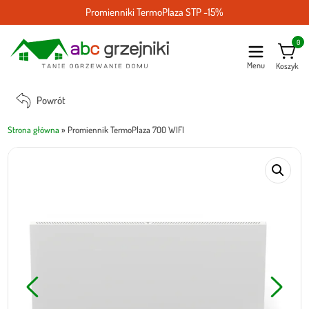
Promienniki TermoPlaza STP -15%
0
Menu
Koszyk
Powrót
Strona główna
»
Promiennik TermoPlaza 700 WIFI