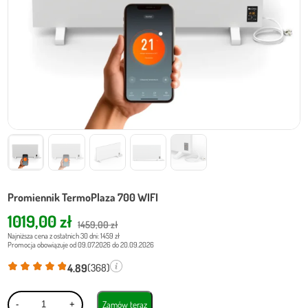
Promiennik TermoPlaza 700 WIFI
Pierwotna
Aktualna
1019,00
zł
1459,00
zł
cena
cena
Najniższa cena z ostatnich 30 dni: 1459 zł
Promocja obowiązuje od 09.07.2026 do 20.09.2026
wynosiła:
wynosi:
4.89
(368)
1459,00 zł.
1019,00 zł.
ilość
Zamów teraz
-
+